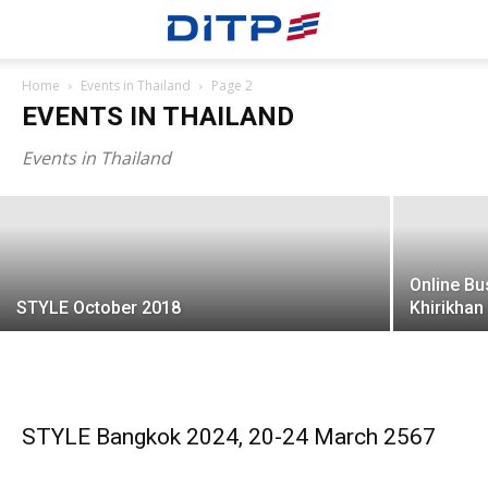
Home
Events in Thailand
Page 2
EVENTS IN THAILAND
Franchise Expo Thailand 2026 by Smart
SME EXPO (6–9 August 2026)
Events in Thailand
Online B
STYLE October 2018
Khirikhan
STYLE Bangkok 2024, 20-24 March 2567