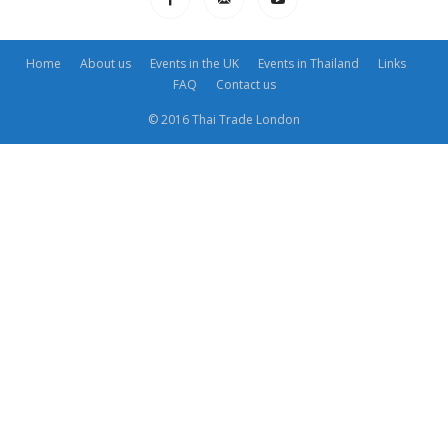
Home
About us
Events in the UK
Events in Thailand
Links
FAQ
Contact us
© 2016 Thai Trade London