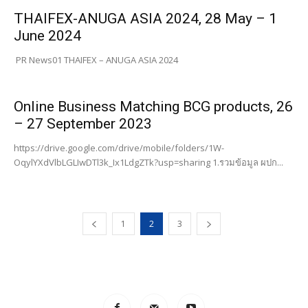
THAIFEX-ANUGA ASIA 2024, 28 May – 1
June 2024
PR News01 THAIFEX – ANUGA ASIA 2024
Online Business Matching BCG products, 26
– 27 September 2023
https://drive.google.com/drive/mobile/folders/1W-
OqylYXdVlbLGLIwDTl3k_Ix1LdgZTk?usp=sharing 1.รวมข้อมูล ผปก...
1
2
3