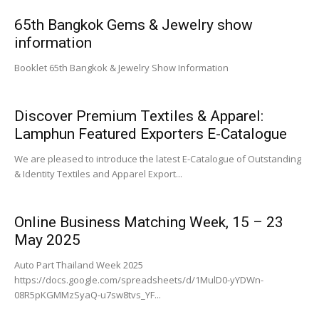
65th Bangkok Gems & Jewelry show
information
Booklet 65th Bangkok & Jewelry Show Information
Discover Premium Textiles & Apparel:
Lamphun Featured Exporters E-Catalogue
We are pleased to introduce the latest E-Catalogue of Outstanding
& Identity Textiles and Apparel Export...
Online Business Matching Week, 15 – 23
May 2025
Auto Part Thailand Week 2025
https://docs.google.com/spreadsheets/d/1MulD0-yYDWn-
08R5pKGMMzSyaQ-u7sw8tvs_YF...