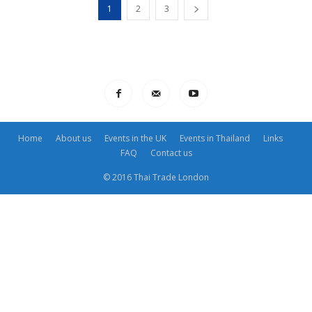
1
2
3
Home
About us
Events in the UK
Events in Thailand
Links
FAQ
Contact us
© 2016 Thai Trade London