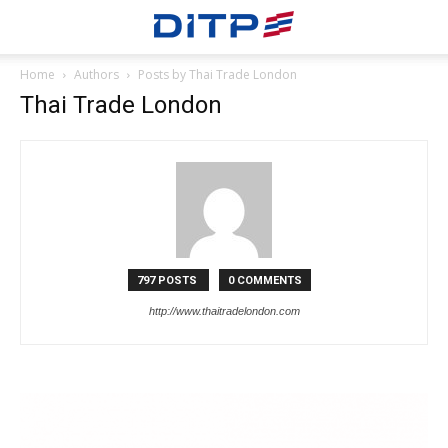
Home
Authors
Posts by Thai Trade London
Thai Trade London
797 POSTS
0 COMMENTS
http://www.thaitradelondon.com