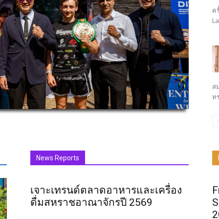
London
คร
La
สม
ทร
News Reports
เจาะเทรนด์ตลาดอาหารและเครื่อง
F
ดื่มสหราชอาณาจักรปี 2569
S
2