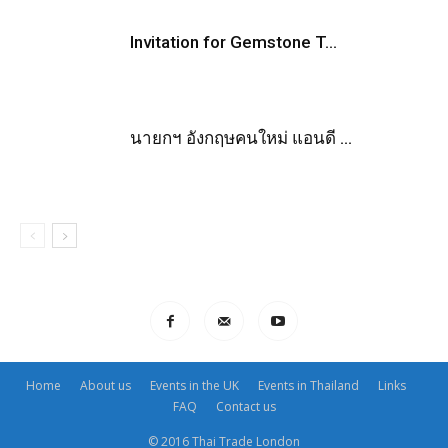
Invitation for Gemstone T...
นายกฯ อังกฤษคนใหม่ แอนดี ...
Home
About us
Events in the UK
Events in Thailand
Links
FAQ
Contact us
© 2016 Thai Trade London