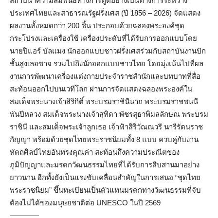
สถาปนาความสัมพันธ์ทางการทูตอย่างเป็นทางการระหว่าง
ประเทศไทยและสาธารณรัฐฝรั่งเศส (ปี 1856 – 2026) จัดแสดง
ผลงานทั้งหมดกว่า 200 ชิ้น ประกอบด้วยฉลองพระองค์ชุด
กระโปรงและเครื่องใช้ เครื่องประดับที่ได้รับการออกแบบโดย
นายปิแอร์ บัลแมง นักออกแบบชาวฝรั่งเศสร่วมกับสถาบันงานปัก
ชั้นสูงเลอซาจ รวมไปถึงนักออกแบบชาวไทย โดยมุ่งเน้นไปที่ผล
งานการพัฒนาเครื่องแต่งกายประจำราชสำนักและบทบาทที่สื่อ
สะท้อนออกไปบนเวทีโลก ผ่านการจัดแสดงฉลองพระองค์ใน
สมเด็จพระนางเจ้าสิริกิติ์ พระบรมราชินีนาถ พระบรมราชชนนี
พันปีหลวง สมเด็จพระนางเจ้าสุทิดา พัชรสุธาพิมลลักษณ พระบรม
ราชินี และสมเด็จพระเจ้าลูกเธอ เจ้าฟ้าสิริวัณณวรี นารีรัตนราช
กัญญา พร้อมด้วยชุดไทยพระราชนิยมทั้ง 8 แบบ ควบคู่กับงาน
หัตถศิลป์ไทยอันทรงคุณค่า สะท้อนถึงความประณีตของ
ภูมิปัญญาและมรดกวัฒนธรรมไทยที่ได้รับการสืบสานมาอย่าง
ยาวนาน อีกทั้งยังเป็นแรงขับเคลื่อนสำคัญในการเสนอ “ชุดไทย
พระราชนิยม” ขึ้นทะเบียนเป็นตัวแทนมรดกทางวัฒนธรรมที่จับ
ต้องไม่ได้ของมนุษยชาติต่อ UNESCO ในปี 2569
————