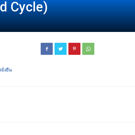
od Cycle)
London
ั่งยืน