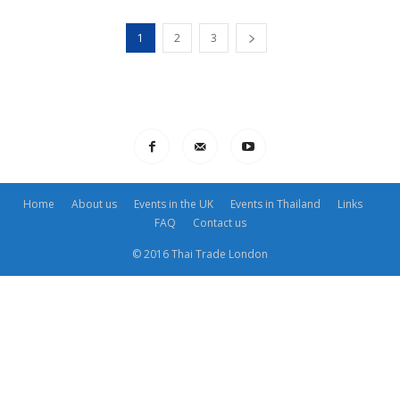
1
2
3
Home
About us
Events in the UK
Events in Thailand
Links
FAQ
Contact us
© 2016 Thai Trade London