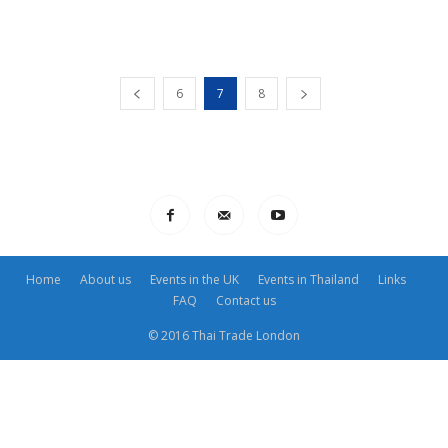
6
7
8
Home
About us
Events in the UK
Events in Thailand
Links
FAQ
Contact us
© 2016 Thai Trade London