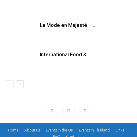
La Mode en Majesté –...
International Food &...
Home
About us
Events in the UK
Events in Thailand
Links
FAQ
Contact us