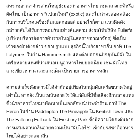
สหราชอาณาจักรส่วนใหญ่ยังมองว่าอาหารไทย เช่น แกงกะทิหรือ
ผัดไทย เป็นอาหาร “แปลกใหม่” (exotic) และไม่น่าจะสอดคล้อง
กับการบริโภคเครื่องดื่มแอลกอฮอล์ อย่างไรก็ตาม แนวคิดดัง
กล่าวกลับได้รับการตอบรับอย่างล้นหลาม ส่งผลให้บริษัท Fuller’s
(บริษัทบริหารจัดการผับรายใหญ่ในสหราชอาณาจักร) ซึ่งเป็น
เจ้าของผับดังกล่าว ขยายรูปแบบธุรกิจนี้ไปยังสาขาอื่น อาทิ The
Latymers ในย่าน Hammersmith และต่อยอดจนปัจจุบันมีผับใน
เครือหลายแห่งที่นำเสนอเมนูอาหารไทยยอดนิยม เช่น ผัดไทย
แกงเขียวหวาน และแกงเผ็ด เป็นรายการอาหารหลัก
ความสำเร็จดังกล่าวมิได้จำกัดอยู่เพียงในกลุ่มผับเครือขนาดใหญ่
เท่านั้น หากยังเป็นแรงบันดาลใจให้แก่ผับที่มีชื่อเสียงอีกหลายแห่ง
ซึ่งนำอาหารไทยมาพัฒนาเป็นเอกลักษณ์ประจำร้าน อาทิ The
Heron ในย่าน Paddington The Pineapple ใน Kentish Town และ
The Faltering Fullback ใน Finsbury Park ซึ่งมีความโดดเด่นจาก
การผสมผสานกลิ่นอายความเป็น “ผับไอริช” เข้ากับรสชาติอาหาร
ไทยได้อย่างกลมกลืน