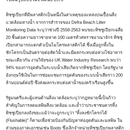
ทิชชูเปียกที่มีพลาสติกเป็นหนึ่งในสาเหตุของแหล่งปนเปื้อนสิ่ง
แวดล้อมทางน้ำ จากการสำรวจของ Defra Beach Litter
Monitoring Data ระบุว่าช่วงปี 2558-2563 พบขยะทิชชูเปียกเฉลี่ย
20 ชิ้นต่อความยาวชายหาด 100 เมตรทั่วสหราชอาณาจักร ทิชชู
เปียกสามารถแตกตัวเป็นไมโครพลาสติกได้ ซึ่งเมื่อถูกทิ้งใน
ชักโครกเป็นอันตรายต่อสัตว์น้ำและมีผลกระทบต่อห่วงโซ่อาหาร
ขณะเดียวกัน งานวิจัยของ UK Water Industry Research พบว่า
94% ของการอุดตันในระบบน้ำเสียเกิดจากทิชชูเปียก โดยรัฐบาล
อังกฤษใช้เงินในการซ่อมแซมการอุดตันของระบบน้ำเสียราว 200
ล้านปอนด์ต่อปี ซึ่งส่งผลกระทบต่อค่าน้ำของครัวเรือนสูงขึ้น
รัฐมนตรีและผู้แทนด้านสิ่งแวดล้อมระบุว่ากฎหมายนี้เป็นก้าว
สำคัญในการลดมลพิษสิ่งแวดล้อม และย้ำว่าประชาชนควรทิ้ง
ทิชชูเปียกลงถังขยะแม้ว่าจะถูกระบุว่า “ทิ้งลงชักโครกได้
(Flushable)” ก็ตามเพื่อช่วยป้องกันปัญหาท่ออุดตันและมลพิษ ใน
ส่วนของภาคเอกชนเช่น Boots ซึ่งเลิกจำหน่ายทิชชูเปียกพลาสติก