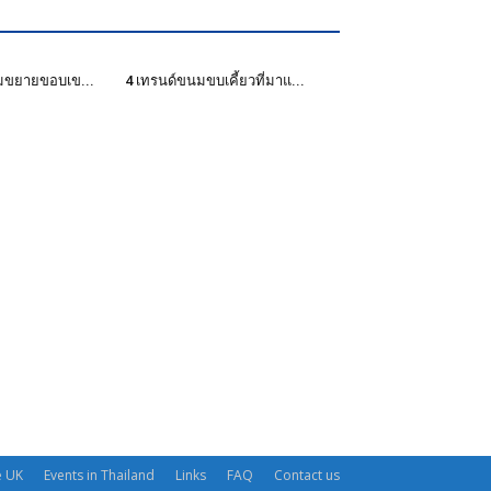
มขยายขอบเข...
4 เทรนด์ขนมขบเคี้ยวที่มาแ...
e UK
Events in Thailand
Links
FAQ
Contact us