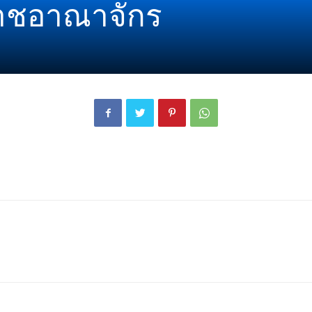
าชอาณาจักร
London