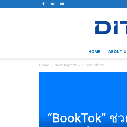
HOME
ABOUT U
Home
News Reports
“BookTok” ช่ว...
“BookTok” ช่ว