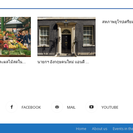
สหภาพยุโรปเตรีย
ละผลไม้สดใน...
นายกฯ อังกฤษคนใหม่ แอนดี ...
FACEBOOK
MAIL
YOUTUBE
Home
About us
Events in th