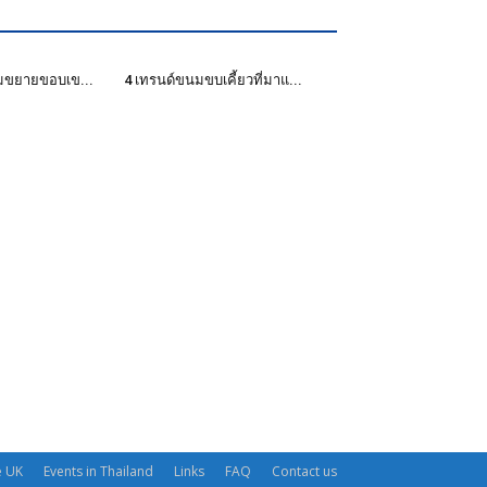
มขยายขอบเข...
4 เทรนด์ขนมขบเคี้ยวที่มาแ...
e UK
Events in Thailand
Links
FAQ
Contact us