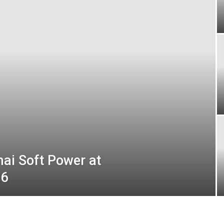
London
ai Soft Power at
26