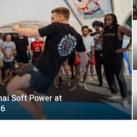
London
ai Soft Power at
26