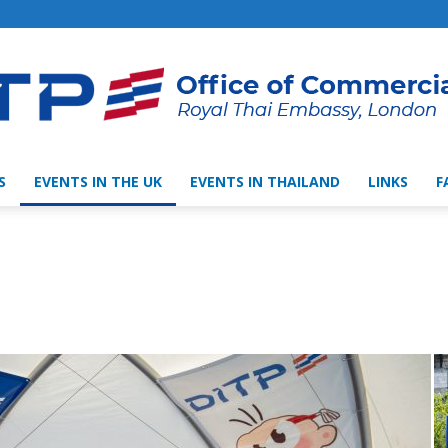
S
EVENTS IN THE UK
EVENTS IN THAILAND
LINKS
F
Thai
Trade